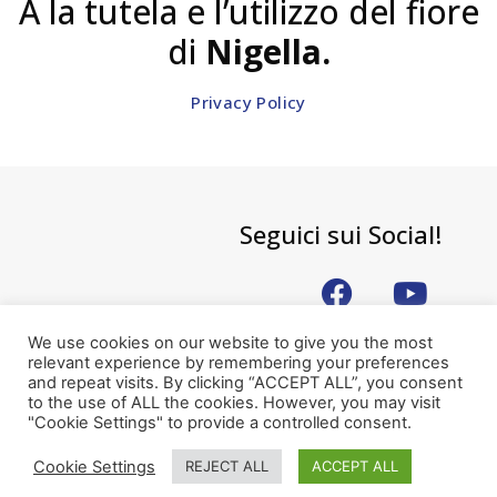
A la tutela e l’utilizzo del fiore
di
Nigella.
Privacy Policy
Seguici sui Social!
We use cookies on our website to give you the most
relevant experience by remembering your preferences
and repeat visits. By clicking “ACCEPT ALL”, you consent
to the use of ALL the cookies. However, you may visit
© 2021 NIGELLA O.D.V. Sede Sociale via XX Settembre, 2 – 12060 Niella Tanaro
(CN) - 93059060041
"Cookie Settings" to provide a controlled consent.
Questo prodotto è un servizio gratuito del CSV Società Solidale
Cookie Settings
REJECT ALL
ACCEPT ALL
Power by 00up